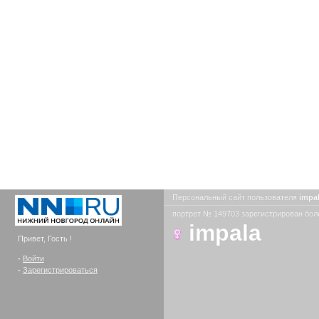
Персональный сайт пользователя
impa
портрет № 149703 зарегистрирован боле
impala
Привет, Гость !
-
Войти
-
Зарегистрироваться