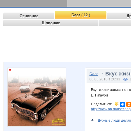
Блог
( 12 )
Основное
Д
Шпионаж
Вкус жизн
>
Блог
08.03.2010 в 20:33
Вкус жизни зависит от 
Е. Гигаури
Поделиться:
http://www.nn.ru/user.
Дурные люди делают