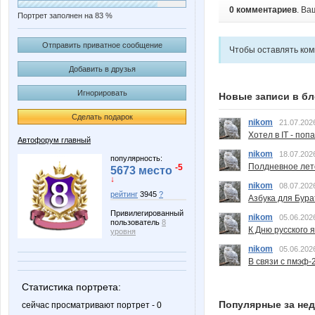
0 комментариев
. Ва
Портрет заполнен на 83 %
Отправить приватное сообщение
Чтобы оставлять ко
Добавить в друзья
Игнорировать
Новые записи в бл
Сделать подарок
nikom
21.07.202
Хотел в IT - поп
Автофорум главный
nikom
18.07.202
популярность:
Полдневное лет
-5
5673 место
↓
nikom
08.07.202
рейтинг
3945
?
Азбука для Бура
Привилегированный
nikom
05.06.202
пользователь
8
К Дню русского 
уровня
nikom
05.06.202
В связи с пмэф-
Статистика портрета:
Популярные за не
сейчас просматривают портрет - 0