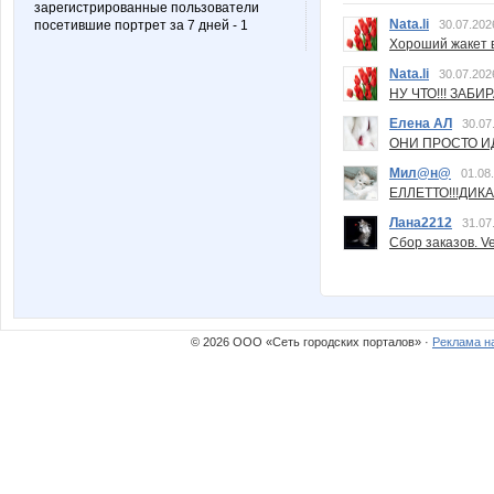
зарегистрированные пользователи
Nata.li
посетившие портрет за 7 дней - 1
30.07.202
Хороший жакет вс
Nata.li
30.07.202
НУ ЧТО!!! ЗАБИ
Елена АЛ
30.07
ОНИ ПРОСТО ИД
Мил@н@
01.08
ЕЛЛЕТТО!!!ДИК
Лана2212
31.07
Сбор заказов. Ve
© 2026 ООО «Сеть городских порталов» ·
Реклама н