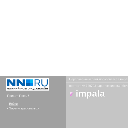
Персональный сайт пользователя
impa
портрет № 149703 зарегистрирован боле
impala
Привет, Гость !
-
Войти
-
Зарегистрироваться