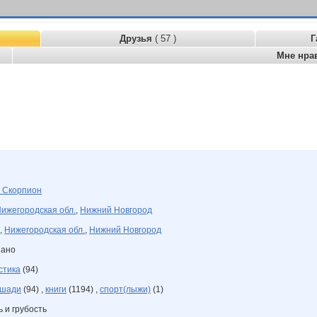
Друзья
( 57 )
Г
Мне нра
я
Скорпион
ижегородская обл.
,
Нижний Новгород
,
Нижегородская обл.
,
Нижний Новгород
зано
стика
(94)
шади
(94) ,
книги
(1194) ,
спорт(лыжи)
(1)
 и грубость