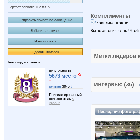
Портрет заполнен на 83 %
Комплименты
Отправить приватное сообщение
Комплиментов нет.
Вы не авторизованы! Чтоб
Добавить в друзья
Игнорировать
Сделать подарок
Метки лидеров
Автофорум главный
популярность:
-5
5673 место
↓
Интервью (36)
рейтинг
3945
?
Привилегированный
пользователь
8
уровня
Последние
фотогра