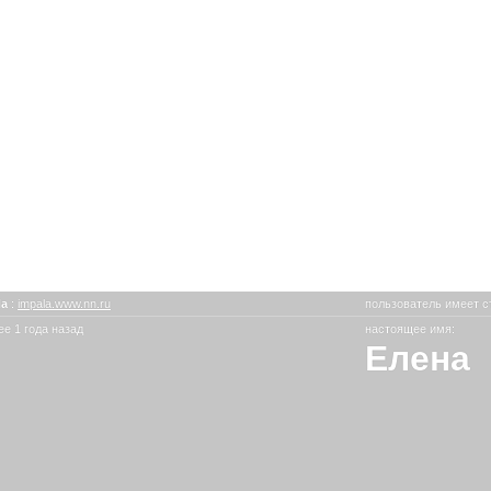
la
:
impala.www.nn.ru
пользователь имеет с
е 1 года назад
настоящее имя:
Елена