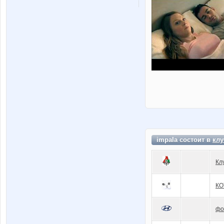
impala состоит в
клу
Кл
КО
фо