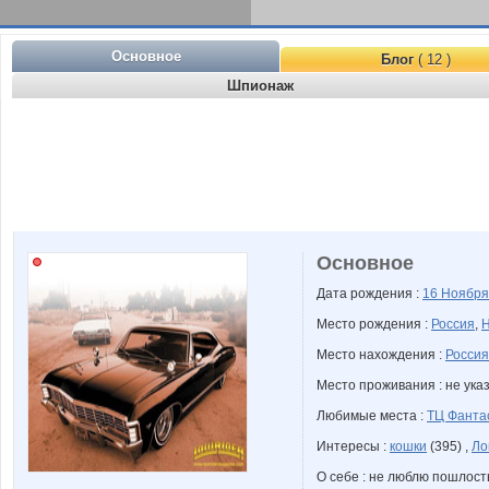
Основное
Блог
( 12 )
Шпионаж
Основное
Дата рождения :
16 Ноябр
Место рождения :
Россия
,
Н
Место нахождения :
Россия
Место проживания : не ука
Любимые места :
ТЦ Фанта
Интересы :
кошки
(395) ,
Ло
О себе : не люблю пошлость