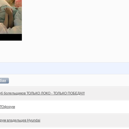
бах
уб болельщиков ТОЛЬКО ЛОКО - ТОЛЬКО ПОБЕДА!!!
ТОфорум
рум владельцев Hyundai